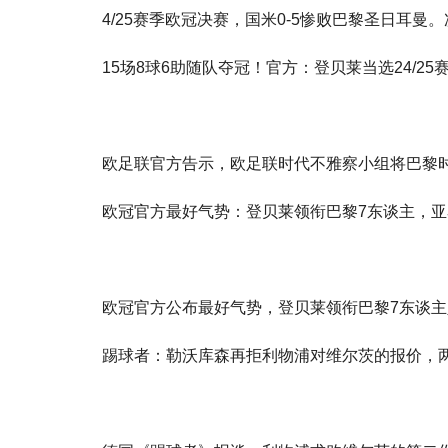
4/25赛季欧冠决赛，国米0-5惨败巴黎圣日耳曼。次
15场8球6助随队夺冠！官方：登贝莱当选24/2
欧足联官方告示，欧足联时代不雅察小组将巴黎时尚
欧冠官方最好气势：登贝莱领衔巴黎7东谈主，
欧冠官方公布最好气势，登贝莱领衔巴黎7东谈
踢球者：勒沃库森再拒利物浦对维尔茨的报价，两