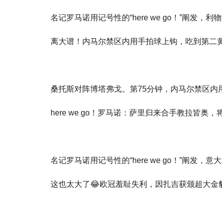
名记罗马诺用记号性的“here we go！”阐发
离大谱！内马尔禁区内用手拍球上钩，吃到第二黄
桑托斯对阵博塔弗戈。第75分钟，内马尔禁区内
here we go！罗马诺：萨里归来合手教拉皆奥
名记罗马诺用记号性的“here we go！”阐发
这也太大了😂欧冠羞耻失利，因扎吉获颁超大金