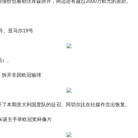
报价也被勒沃库森拆开，两边还有越过2000万欧元的差距。
号、亚马尔19号
码）。
，拆开非因欧冠输球
开了本期意大利国度队的征召。阿切尔比在社媒作念出恢复。
两东谈主手举欧冠奖杯像片