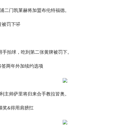
，利物浦二门凯莱赫将加盟布伦特福德。
被罚下🤣
用手拍球，吃到第二张黄牌被罚下。
，将签两年外加续约选项
，意大利主帅萨里将归来合手教拉皆奥。
貘奖&得用肩膀扛