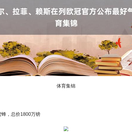
体育集锦
蜜蜂，总价1800万镑