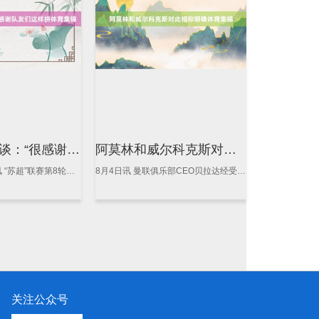
”李智良补充谈：“很感谢队友们这样拼体育集锦
阿莫林和威尔科克斯对此相称明确体育集锦
体育集锦 8月4日讯 “苏超”联赛第8轮，盐城队主场5-0大捷常州队。赛后，在收受“江苏体育闲适频谈”采访时，盐城队门将李智良谈到了我方的感受。 李智良暗意：“球门不仅是我我方的，亦然盐城总计东谈主民的，不可这样减弱放下。比赛前辅导也说过，常州队的实力莫得那么弱，不要轻敌。照确实场上亦然证实了，上半场有好屡次危急的遑急，也很惊恐。” 李智良补充谈：“很感谢队友们这样拼体育集锦，莫得他们我不会终了零封。盐城需要我的期间，让我追溯我就任重道远作念好我该作念的责任，能畅通零封三、四场，我很庆幸也很直
8月4日讯 曼联俱乐部CEO贝拉达经受媒体的采访，谈到了曼联的好意思国行、季前备战和引援情况。 好意思国行 此次巡回赛相称棒，我对整个这个词历程相称泄气。球队检修得相称好，与球迷的互动、与和洽伙伴的看成，一切皆很棒，英超联赛组织了一项精彩的赛事。 我不会说单一的亮点，咱们在两周内举办了30场看成，我很雅瞻念看到俱乐部与顶级和洽伙伴的看成，举例与费迪南德、阿迪达斯一齐发布客场球衣，以及与高通骁龙的看成——周末咱们将在骁龙杯中看到。我超过可爱看到尼亚加拉瀑布亮灯泄露出咱们球队的情势，那黑白常超过的
关注公众号