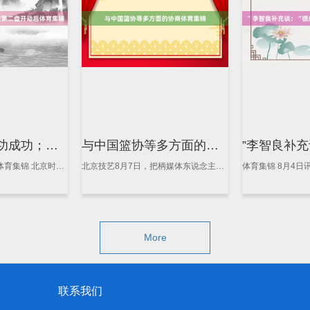
莱巴金娜将成功成功；不虞第二盘开动后体育集锦
与中国篮协等多方面的协商体育集锦
极目新闻记者陈凌燕体育集锦 北京时辰8月7日，WTA1000蒙特利尔站半决赛，18岁的姆博科再次阐述了我方“天才仙女”的实力，决胜盘缓助赛点何况两次破掉敌手的发球胜赛局，逆转投降了9号种子莱巴金娜，闯入功绩生存的第一个巡回赛决赛。 首盘，莱巴金娜6-1平缓拿下，此时诸多球迷合计，莱巴金娜将成功成功；不虞第二盘开动后，两边堕入纠斗，盘末阶段，姆博科在救球时颠仆，喊医疗进场进犯惩办了执拍的右手腕，莱巴金娜一度拿到盘货，但姆博科遥远莫得消灭，武断扳回一盘；决胜盘，莱巴金娜领先破发，姆博科则在盘末阶段
北京技艺8月7日，把柄媒体东说念主周鹏的报说念，杨瀚森阅历了良晌的休整和个东说念主签证等手续的办理后体育集锦，将于北京技艺8月9日再次开赴，无间我方的NBA少壮赛季备战征途。 据悉，除了赶赴波特兰与球队会合干涉季前磨练营以外，瀚森还会赶赴其他城市干涉多个鸿沟不同的集训和特训，同期他也将无间干涉定约和球队组织的各项官方少壮培训课程。 此前，中国男篮球员杨瀚森截至了NBA夏令联赛后，与中国篮协等多方面的协商，最终获批缺席本次的男篮亚洲杯。 中国篮协回复示意：由于杨瀚森干涉的开辟者短训营和8月5日至
More
联系我们