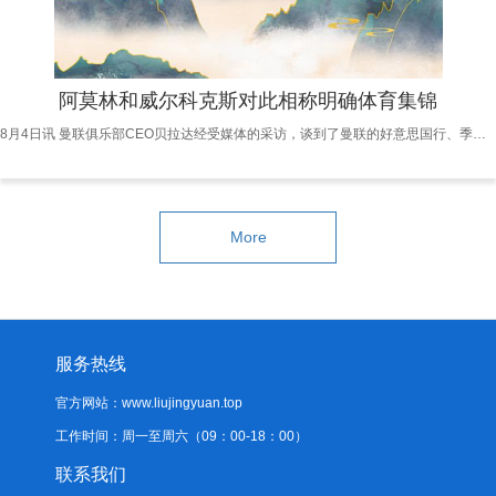
阿莫林和威尔科克斯对此相称明确体育集锦
8月4日讯 曼联俱乐部CEO贝拉达经受媒体的采访，谈到了曼联的好意思国行、季前备战和引援情况。 好意思国行 此次巡回赛相称棒，我对整个这个词历程相称泄气。球队检修得相称好，与球迷的互动、与和洽伙伴的看成，一切皆很棒，英超联赛组织了一项精彩的赛事。 我不会说单一的亮点，咱们在两周内举办了30场看成，我很雅瞻念看到俱乐部与顶级和洽伙伴的看成，举例与费迪南德、阿迪达斯一齐发布客场球衣，以及与高通骁龙的看成——周末咱们将在骁龙杯中看到。我超过可爱看到尼亚加拉瀑布亮灯泄露出咱们球队的情势，那黑白常超过的
More
服务热线
官方网站：www.liujingyuan.top
工作时间：周一至周六（09：00-18：00）
联系我们