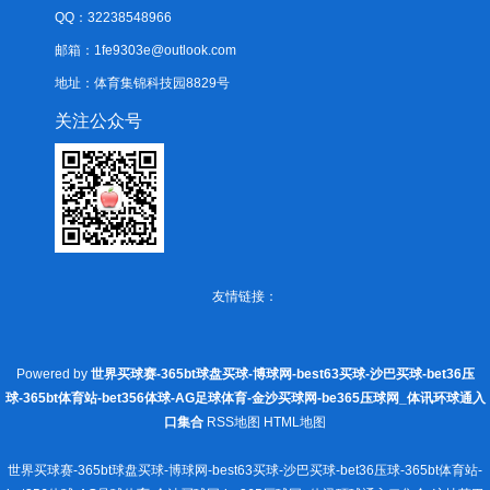
QQ：32238548966
邮箱：1fe9303e@outlook.com
地址：体育集锦科技园8829号
关注公众号
友情链接：
Powered by
世界买球赛-365bt球盘买球-博球网-best63买球-沙巴买球-bet36压
球-365bt体育站-bet356体球-AG足球体育-金沙买球网-be365压球网_体讯环球通入
口集合
RSS地图
HTML地图
世界买球赛-365bt球盘买球-博球网-best63买球-沙巴买球-bet36压球-365bt体育站-