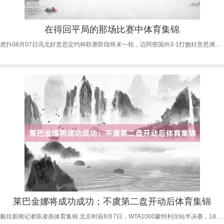
在得回平局的那场比赛中体育集锦
虎扑08月07日讯北好意思定约杯联赛阶段终末一轮，迈阿密国外3-1打败好意思洲狮。 至此，迈阿密国外皮北好意思定约杯联赛阶段的三轮比赛中取得了2胜1平的出色战绩。在得回平局的那场比赛中，他们还赢下了点球大战，得回2分——他们联赛阶段最终积分为8分，暂列好意思国区第一。 固然尚有球队还没完成联赛阶段的比赛，但迈阿密国外照旧不行能在联赛阶段划定后跌出好意思国区前四，他们提前锁定了一个北好意思定约杯8强的限额。 好意思国区及时积分榜如下： 体育集锦
莱巴金娜将成功成功；不虞第二盘开动后体育集锦
极目新闻记者陈凌燕体育集锦 北京时辰8月7日，WTA1000蒙特利尔站半决赛，18岁的姆博科再次阐述了我方“天才仙女”的实力，决胜盘缓助赛点何况两次破掉敌手的发球胜赛局，逆转投降了9号种子莱巴金娜，闯入功绩生存的第一个巡回赛决赛。 首盘，莱巴金娜6-1平缓拿下，此时诸多球迷合计，莱巴金娜将成功成功；不虞第二盘开动后，两边堕入纠斗，盘末阶段，姆博科在救球时颠仆，喊医疗进场进犯惩办了执拍的右手腕，莱巴金娜一度拿到盘货，但姆博科遥远莫得消灭，武断扳回一盘；决胜盘，莱巴金娜领先破发，姆博科则在盘末阶段