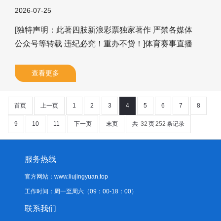
2026-07-25
[独特声明：此著四肢新浪彩票独家著作 严禁各媒体
公众号等转载 违纪必究！重办不贷！]体育赛事直播
张建宁：06 08 09 10 12 21 24 26 30 + 05 10 11 钱海
峰：05 06 14 23 24 25 28 30 31 + 11 15 16 常青：
查看更多
04 05 09 13 16 18 26 32 33 + 02 03 13 周横：01 02
05 08 17 21 26 28 32 + 03 09 11 钟山：02 07 08 09
首页
上一页
1
2
3
4
5
6
7
8
13 23 28 29 31 + 0
9
10
11
下一页
末页
共
32
页
252
条记录
服务热线
官方网站：www.liujingyuan.top
工作时间：周一至周六（09：00-18：00）
联系我们