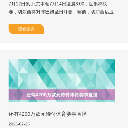
7月12日讯 北京本领7月14日凌晨3:00，世俱杯决
赛，切尔西将对阵巴黎圣日耳曼。赛前，切尔西后卫
里斯-詹姆斯出席了新闻发布会，他谈到了我方和球队
当今的一些情况。 对于备战 ——咱们对待这场比赛
查看更多
就像对待其他任何一场比赛同样，天然这是一场决
赛，但咱们每场比赛的目的王人是取胜。 对于将要对
阵巴黎圣日耳曼 ——咱们还莫得和他们交手过，咱们
展望这会是一场相等勤勉的比赛。他们是欧洲冠军，
咱们能作念的即是作念好充分准备，管待挑战。 对于
本场比赛的遑急性 ——这是一场水平超等高的比赛，
敌手是寰宇上最炙手可
还有4200万欧元待付体育赛事直播
2026-07-26