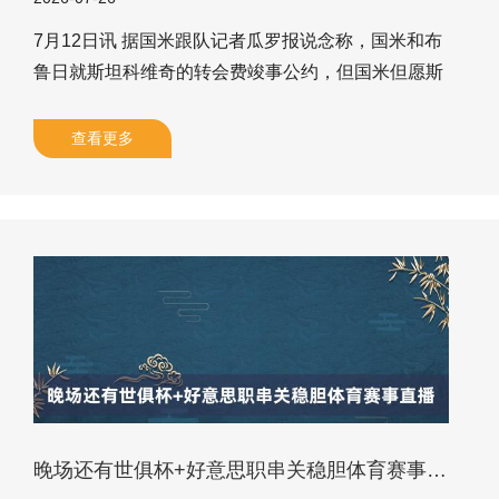
7月12日讯 据国米跟队记者瓜罗报说念称，国米和布
鲁日就斯坦科维奇的转会费竣事公约，但国米但愿斯
坦科维奇的回购要求不跳跃1500万欧，布鲁日不欢
跃，要求2200万到2300万欧。 国米与布鲁日之间围
查看更多
绕2005年景就的年青中场亚历山大-斯坦科维奇的转
会酌量仍在握续进行，但两边在回购要求上仍未竣事
一致。 畴昔48小时，国米与布鲁日就斯坦科维奇的
交往进行了密切酌量，这位小将已引起比利时俱乐部
的浓厚酷好酷好，而布鲁日自己也可能将贾沙里出售
给米兰，从而为引援腾出空间。 固然国米与布鲁日在
价钱和回购要求上
晚场还有世俱杯+好意思职串关稳胆体育赛事直播