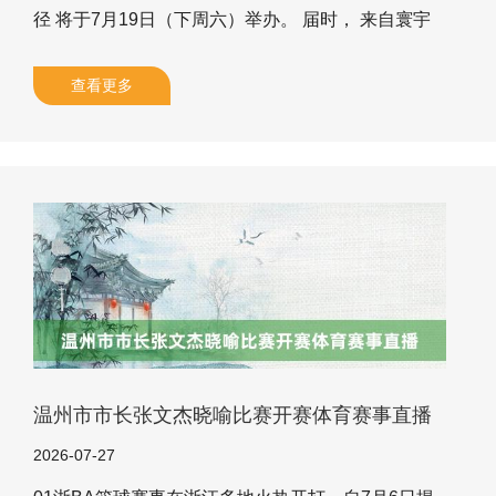
径 将于7月19日（下周六）举办。 届时， 来自寰宇
各地的约3000名拍浮细心者 将共同横渡赣江， 唱响
寰宇强人城品牌， 展现南昌东说念主民 “自信、极
查看更多
力、皆心”的精神相貌， 塑造自立络续、拼搏上前的
城市品格。 行径分为竞渡、横渡两个圭臬 据悉，本
次横渡赣江行径由江西省体育局、南昌市东说念主民
政府主理，南昌市体育局、西湖区东说念主民政府、
红谷滩区东说念主民政府经办，分为竞渡和横渡两个
圭臬，遴荐面向省表里招募和市属各县区长入组织东
说念主员的方
温州市市长张文杰晓喻比赛开赛体育赛事直播
2026-07-27