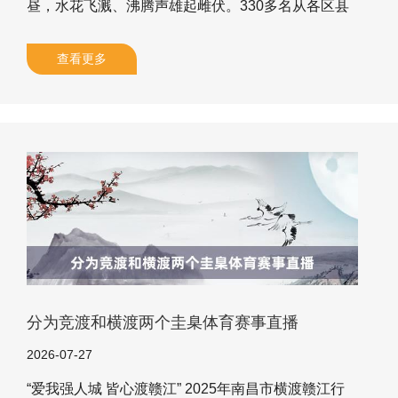
昼，水花飞溅、沸腾声雄起雌伏。330多名从各区县
市的分站赛中取舍出来的草根游水小将们张开了一场
浓烈的比拼，圆满落下2025年“驱驰吧·少年”宁波市游
查看更多
水少年主题膨胀四肢暨“甬动童年”少幼儿体育大会的
游水饰演赛的帷幕。 自5月上旬以来，这场汜博的游
水膨胀四肢在宁波市各地缔造了11个取舍点和15个报
名点，共诱骗了2000多名6到12岁的少年儿童参赛。
经由层层取舍，终极的优秀选手在目田泳、蛙泳等多
个名目中尽情推崇。比赛现场，小选手们规范的泳姿
和果决的厚实获
分为竞渡和横渡两个圭臬体育赛事直播
2026-07-27
“爱我强人城 皆心渡赣江” 2025年南昌市横渡赣江行