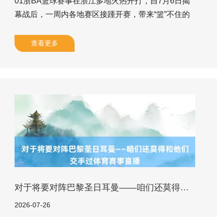
01浙BA篮球赛事在浙江多地火热开打，自7月6日揭
幕战后，一周内各地赛区接踵开赛，带来“篮”不住的
欢笑体育赛事直播，赛事热度比七月高温还高，多地
党政“一霸手”现身不雅赛打call，体现了对赛事的爱
查看更多
好。 02多地党政“一霸手”不仅现场不雅赛，还在赛前
对赛事作了部署。温州、金华、杭州等地引导均提
倡，要通过赛事焚烧寰球默契存眷，造成“办好一个
赛、擢升一座城”的赋能发展效应，将赛事流量荡漾为
经济增量，真切体裁旅商农等多业联动。 03浙BA篮
球赛事不仅带来欢笑，还带动了消耗。赛事期间，亲
民票价让平日老庶
对于将要对阵巴黎圣日耳曼——咱们还莫得和他们交手过体育赛事直播
2026-07-26