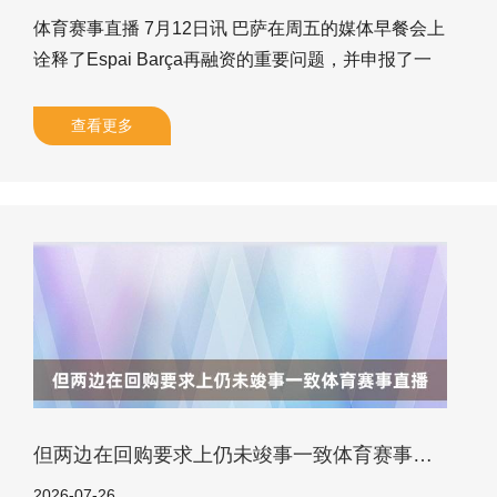
体育赛事直播 7月12日讯 巴萨在周五的媒体早餐会上
诠释了Espai Barça再融资的重要问题，并申报了一
些对于近期俱乐部热议话题的问题，即纪念1:1规
则。 此前，巴萨仅保管了该比例几个月，直到他们从
查看更多
账目中移除了VIP包厢带来的1亿欧元收入，现时，这
笔收入只支付了5800万欧元，还有4200万欧元待
付。 巴萨的总监Manel del Río说谈：“咱们正在竭力
而况保抓从容。”他是庄重与西甲联赛就1:1规则进行
同样的主要庄重东谈主之一。为了达到这一诡计，巴
萨需要将这1亿欧元的VIP座位收入纳入
但两边在回购要求上仍未竣事一致体育赛事直播
2026-07-26