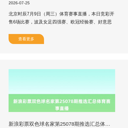
2026-07-25
北京时辰7月9日（周三）体育赛事直播，本日竞彩开
售6场比赛，波及女足四强赛、欧冠经验赛、好意思
职以及世俱杯半决赛。众人揣摸战绩，徐庆功11连红
掷中多场比分、明哥说球9连红，灵羽、王九红连中8
查看更多
场，数据行家、长风推球7连红等，火速围不雅看新
决策！ ★★★★行业泰斗彩票众人★★★★ [本日竞彩
众人精选] 徐庆功：单场揣摸获利11连红，同期掷中
多个比分，气象火热！本日奉上早场女足分析，晚场
还有世俱杯+好意思职串关稳胆，粉丝们可多多护
理！[检讨众人推选] 明哥说球：单场揣摸9连红，连中
瑞典超后，昨日又擒
新浪彩票双色球名家第25078期推选汇总体育赛事直播