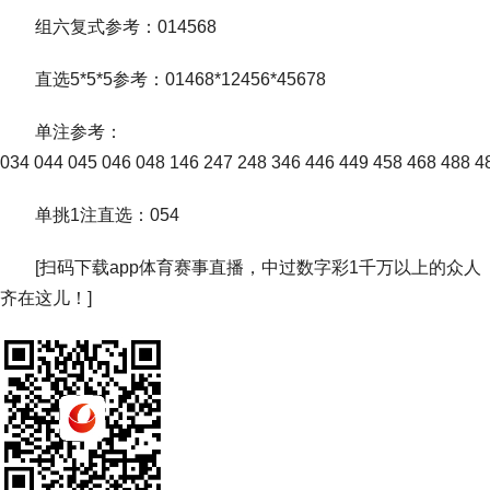
组六复式参考：014568
直选5*5*5参考：01468*12456*45678
单注参考：
034 044 045 046 048 146 247 248 346 446 449 458 468 488 
单挑1注直选：054
[扫码下载app体育赛事直播，中过数字彩1千万以上的众人
齐在这儿！]