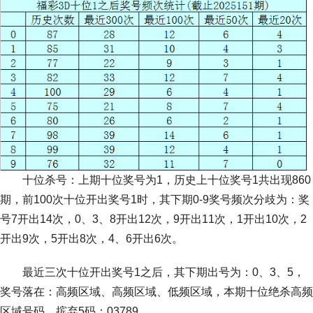
十位杀号：上期十位奖号为1，历史上十位奖号1共出现860
期，前100次十位开出奖号1时，其下期0-9奖号频次分歧为：奖
号7开出14次，0、3、8开出12次，9开出11次，1开出10次，2
开出9次，5开出8次，4、6开出6次。
最近三次十位开出奖号1之后，其下期出号为：0、3、5，
奖号落在：高频区域、高频区域、低频区域，本期十位绝杀高频
区域号码，摈弃5码：03789。