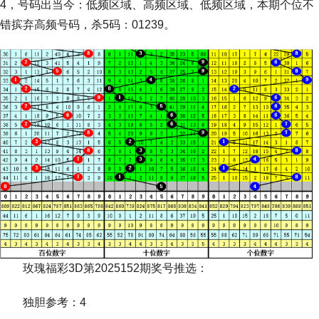
4，号码出当今：低频区域、高频区域、低频区域，本期个位不
错摈弃高频号码，杀5码：01239。
玫瑰福彩3D第2025152期奖号推选：
独胆参考：4