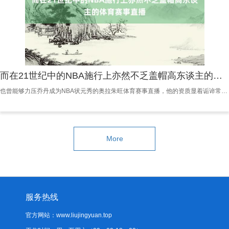
而在21世纪中的NBA施行上亦然不乏盖帽高东谈主的体育赛事直播
也曾能够力压乔丹成为NBA状元秀的奥拉朱旺体育赛事直播，他的资质显着诟谇常出众的，而且当年参预定约之后他亦然赶紧打出了神色，少壮赛季他场均就能砍下20.6分11.9篮板1.4助攻1.2抢断2.7盖帽，尤其是在防护端的阐发更是号称顶级，借此他那一年亦然得手入选了最好防护二阵。 身为火箭防护声势中的临了沿途防地，奥拉朱旺领有着历史级别的护框，少壮赛季场均2.7次盖帽仍不是他的上限，在之后的办事生活，场均3+盖帽对他来说险些是轻恣意松，巅峰时期3次夺得通例赛盖帽王的奥拉朱旺时刻也有过场均4.6次盖帽
More
服务热线
官方网站：www.liujingyuan.top