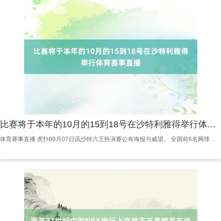
比赛将于本年的10月的15到18号在沙特利雅得举行体育赛事直播
体育赛事直播 虎扑08月07日讯沙特六王扮演赛公布海报与威望。 全国前6名网球通顺员：辛纳，阿尔卡拉斯，德约科维奇，德雷珀，兹维列夫，弗里茨受邀参赛。 比赛将于本年的10月的15到18号在沙特利雅得举行。旧年冠军辛纳拿到600万好意思金的超等广宽奖金。 体育赛事直播