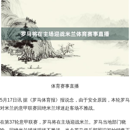
体育赛事直播
5月17日讯 据《罗马体育报》报说念，由于安全原因，本轮罗马
对米兰的意甲联赛回绝米兰球迷赴客场不雅战。
在第37轮意甲联赛，罗马将在主场迎战米兰。罗马当地部门晓