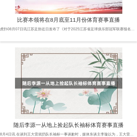
比赛本领将在8月底至11月份体育赛事直播
虎扑08月07日讯江苏足协近日发布了《对于2025江苏省足球俱乐部冠军联赛报名使命的奉告》。 其本色说起，本赛季“苏冠”联赛将依旧接受分区赛会制的相貌进行，比赛本领将在8月底至11月份。 苏冠联赛是当今江苏足协旗下惟一衔尾中冠联赛的赛事。2024赛季体育赛事直播，苏冠联赛共有9支球队参赛，南通新梦思得到了该赛季苏冠冠军，并投入了本赛季的中冠联赛。
随后李源一从地上捡起队长袖标体育赛事直播
8月4日讯 在谈到王大雷就扔队长袖标一事谈歉时，媒体东谈主李璇以为，王大雷没亏负山东球迷的信任。 中超第19轮，山东泰山1-2负于成王人蓉城，比赛第59分钟王大雷被红牌罚下。现场实拍视频走漏，王大雷在离场时几名泰山队友前来安危他，王大雷将队长袖标扔向李源一，随后李源一从地上捡起队长袖标。本日，王大雷发文为扔队长袖标谈歉。 对此，李璇在个东谈主微博写谈：这个谈歉，没亏负山东球迷的信任，我给点赞！须眉汉，对错分明，不推卸连累，是队长该有的担当。 【关联新闻】王大雷就扔队长袖标谈歉：被罚出场情感很容