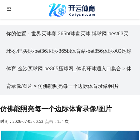
你的位置：
世界买球赛-365bt球盘买球-博球网-best63买
球-沙巴买球-bet36压球-365bt体育站-bet356体球-AG足球
体育-金沙买球网-be365压球网_体讯环球通入口集合
>
体
育录像/图片
> 仿佛能照亮每一个边际体育录像/图片
仿佛能照亮每一个边际体育录像/图片
时间：2026-07-05 06:52
点击：154 次