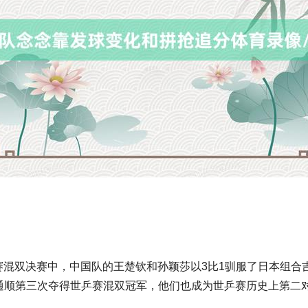
锦标赛混双决赛中，中国队的王楚钦和孙颖莎以3比1驯服了日本组
钦和孙颖莎通顺第三次夺得世乒赛混双冠军，他们也成为世乒赛历史上