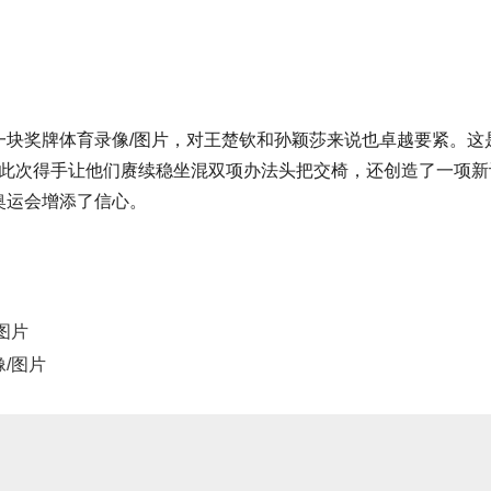
一块奖牌体育录像/图片，对王楚钦和孙颖莎来说也卓越要紧。这
运会。此次得手让他们赓续稳坐混双项办法头把交椅，还创造了一项
奥运会增添了信心。
图片
/图片