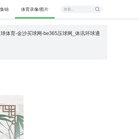
集锦
体育录像/图片
-AG足球体育-金沙买球网-be365压球网_体讯环球通