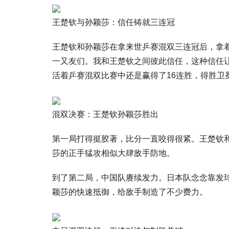
王楚钦与孙颖莎：信任铸就三连冠
王楚钦和孙颖莎在拿来世乒赛混双三连冠后，拿
一又友们。我和王楚钦之间彼此信任，这种信任让
活着乒赛混双比赛中还是赢得了16连胜，得胜卫
混双决赛：王楚钦孙颖莎胜出
第一局打得挺胶著，比分一直咬得很紧。王楚钦和
莎的正手猛攻相似大肆敌手防地。
到了第二局，中国队赓续发力。日本队念念靠发球
颖莎的快速抵御，给敌手制造了不少费力。