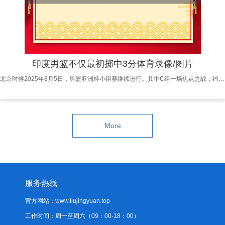
印度男篮不仅最初掷中3分体育录像/图片
北京时候2025年8月5日，男篮亚洲杯小组赛继续进行。其中C组一场焦点之战，约旦男篮对阵印度男篮。中国男篮刚好位于C组，因此本场比赛的赢输以及两边的弘扬颇受中国男篮球迷柔软。 约旦男篮天下排行第35位，印度男篮天下排行第76位。 第一节，约旦并莫得展现出统帅力，印度男篮固然实力有限，然则在比分上并不成弘扬出两边的实力差距，约旦该节不仅掷中率低，连罚球掷中率极其灾祸，8罚2中，其中，亚布华泽尼赫4罚0中，印度男篮获得四次罚球一皆掷中。首节，约旦达夸维斯塔克单节拿到6分。第一节已毕，18-14，约
More
服务热线
官方网站：www.liujingyuan.top
工作时间：周一至周六（09：00-18：00）