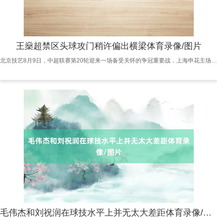
王燊超禁区头球攻门稍许偏出横梁体育录像/图片
北京技艺8月9日，中超联赛第20轮迎来一场备受关怀的争冠重要战，上海申花主场对阵上海海港体育录像/图片，这亦然两队本赛季的第四次交锋。上半场特谢拉因伤缺席，申花进击契机有限，加布里埃尔在第27分钟冲破僵局，匡助上港以1-0跨越放浪半场。 此前在积分榜上跨越上港4分的申花，本场比赛效果将对争冠态势产生重要影响。申花首发威望受伤病困扰，惟一4名外助登场，朱辰杰复出，而特谢拉则在替补席上恭候契机。上港则派出一起主力，五名外助出场争夺得胜。 上半场开首，两边张开热烈起义，吾米提江仅9分钟就因为过高踢倒
毛伟杰和刘祝润在球技水平上并无太大差距体育录像/图片