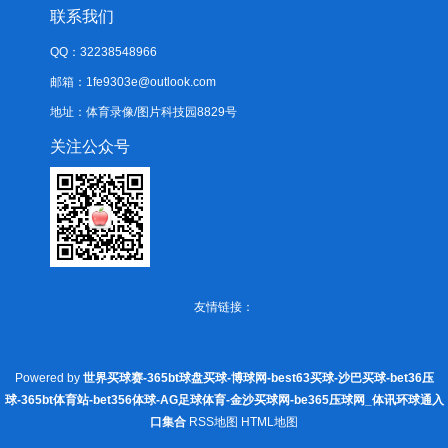
联系我们
QQ：32238548966
邮箱：1fe9303e@outlook.com
地址：体育录像/图片科技园8829号
关注公众号
友情链接：
Powered by
世界买球赛-365bt球盘买球-博球网-best63买球-沙巴买球-bet36压
球-365bt体育站-bet356体球-AG足球体育-金沙买球网-be365压球网_体讯环球通入
口集合
RSS地图
HTML地图