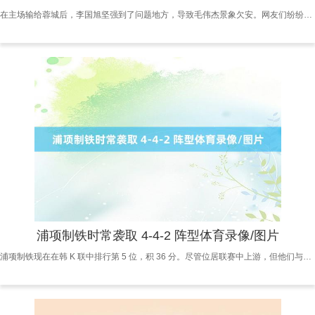
在主场输给蓉城后，李国旭坚强到了问题地方，导致毛伟杰景象欠安。网友们纷纷指出毛伟杰的逆境，以为他当今最空匮的是自信心体育录像/图片，这比起体魄伤病更为可怕。大连队取得了理念念获利，因此刻薄李国旭诠释应该多给年青球员契机，尤其是那些慷慨留在大连的年青才俊。事实上，毛伟杰和刘祝润在球技水平上并无太大差距，但如今却阐扬出显着的不同。其中一个关节原因在于刘祝润一直担任主力球员，这种握续上场比赛的资历带来了自信的积存。 毛伟杰和刘祝润诚然立场不同，一个偏向控球型，一个偏向突击型，接洽词本年李国旭却莫得针
浦项制铁时常袭取 4-4-2 阵型体育录像/图片
浦项制铁现在在韩 K 联中排行第 5 位，积 36 分。尽管位居联赛中上游，但他们与身前的球队积分差距并不显明，每一场比赛的赢输都可能对排行产生首要影响体育录像/图片，因此球队求胜祈望锐利。 从近期景象来看，浦项制铁的阐扬可谓放诞升沉。在最近的联赛中，他们先是碰到了三连败的不毛，防地如同筛子一般，集合三场比赛至少丢掉 3 球，筹算失球高达 12 个，这让球队的士气受到了极大打击。不外，在上一轮客场对阵大邱 FC 的比赛中，球队终于迎来了久违的班师，凭借着李昊宰鄙人半场的关节进球，他们 1-0