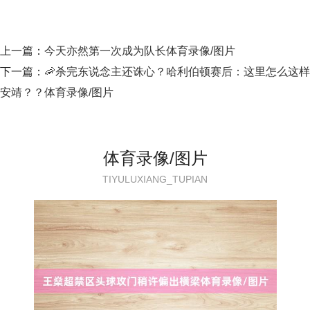
上一篇：
今天亦然第一次成为队长体育录像/图片
下一篇：
🦐杀完东说念主还诛心？哈利伯顿赛后：这里怎么这样
安靖？？体育录像/图片
体育录像/图片
TIYULUXIANG_TUPIAN