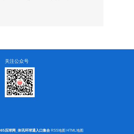
德斯、 托尼-费尔南德斯、乔弗雷-托伦茨、
克留住了邃密的印象世界买球赛体育信息，
关注公众号
-be365压球网_体讯环球通入口集合
RSS地图
HTML地图