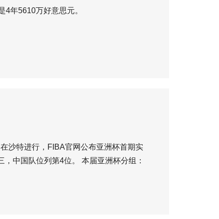
4年5610万好意思元。
7日在沙特进行，FIBA官网公布亚洲杯首期实
三，中国队位列第4位。 本届亚洲杯分组：
伊朗 C组：中国、约旦、印度、沙特
8月5日23点 中国vs沙特 8月7日16