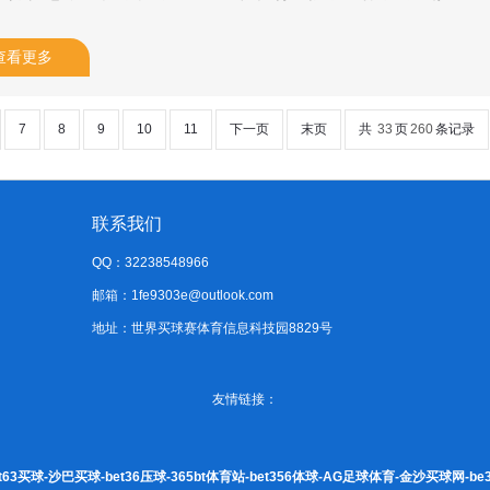
-法雷和胡安-埃尔南德斯将复返二队接续检修。 吉列尔莫-费尔南
-费尔南德斯和新签约的巴德吉将接续在一线队服从，他们给弗里
查看更多
选为亚洲巡回赛的远征队成员。
7
8
9
10
11
下一页
末页
共
33
页
260
条记录
联系我们
QQ：32238548966
邮箱：1fe9303e@outlook.com
地址：世界买球赛体育信息科技园8829号
友情链接：
t63买球-沙巴买球-bet36压球-365bt体育站-bet356体球-AG足球体育-金沙买球网