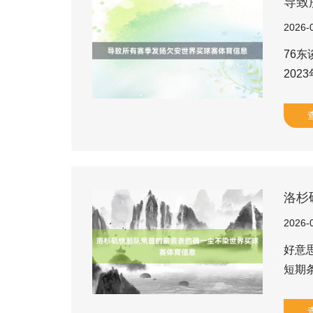
导致
2026-
76东
20
常行
东谈
恩比
洛杉
2026-
好意思
短期
祖巴
（快