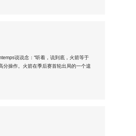
Bontemps说说念：“听着，说到底，火箭等于
高分操作。火箭在季后赛首轮出局的一个遑
——三分掷中率不到30%，举座掷中率不到
然是一位180俱乐部的球员（即投篮掷中率