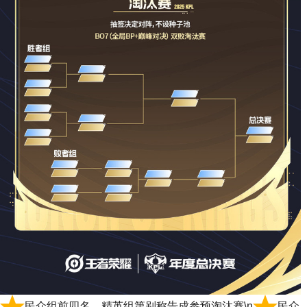
民众组前四名、精英组第别称告成参预淘汰赛\n
民众