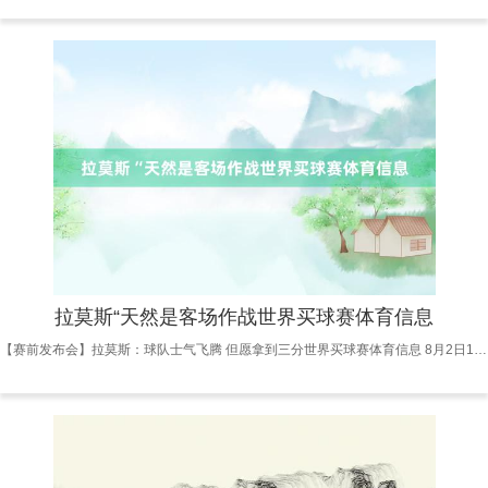
拉莫斯“天然是客场作战世界买球赛体育信息
【赛前发布会】拉莫斯：球队士气飞腾 但愿拿到三分世界买球赛体育信息 8月2日19:35，2025华润饮料中超联赛第十九轮，河南俱乐部酒祖杜康将在客场对阵青岛西海岸，河南俱乐部酒祖杜康主西宾拉莫斯携球员钟义浩出席赛前新闻发布会。 拉莫斯 “天然是客场作战，然则经由在上海的两场硬仗，咱们团队当今士气飞腾，但愿未来全国配合一致拿到三分。” 钟义浩 “十分兴盛回到家乡比赛，这几天球队在西宾组的指导下进行了针对性考验，但愿未来赢得一个好的效果。” 世界买球赛体育信息