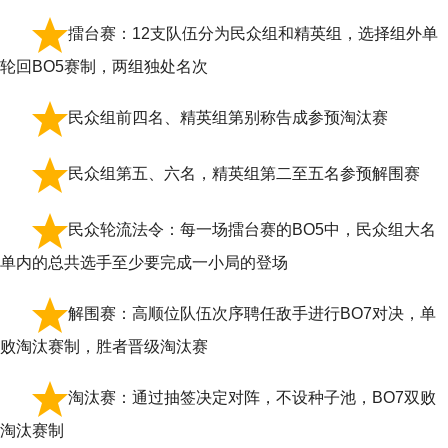
擂台赛：12支队伍分为民众组和精英组，选择组外单
轮回BO5赛制，两组独处名次
民众组前四名、精英组第别称告成参预淘汰赛
民众组第五、六名，精英组第二至五名参预解围赛
民众轮流法令：每一场擂台赛的BO5中，民众组大名
单内的总共选手至少要完成一小局的登场
解围赛：高顺位队伍次序聘任敌手进行BO7对决，单
败淘汰赛制，胜者晋级淘汰赛
淘汰赛：通过抽签决定对阵，不设种子池，BO7双败
淘汰赛制