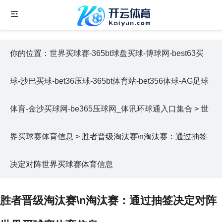
你的位置：
世界买球赛-365bt球盘买球-博球网-best63买
球-沙巴买球-bet36压球-365bt体育站-bet356体球-AG足球
体育-金沙买球网-be365压球网_体讯环球通入口集合
>
世
界买球赛体育信息
> 胜者晋级淘汰赛\n淘汰赛：通过抽签
决定对阵世界买球赛体育信息
胜者晋级淘汰赛\n淘汰赛：通过抽签决定对阵