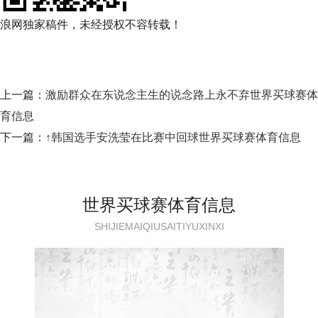
浪网独家稿件，未经授权不容转载！
上一篇：
激励群众在东说念主生的说念路上永不弃世界买球赛体
育信息
下一篇：
↑韩国选手安洗莹在比赛中回球世界买球赛体育信息
世界买球赛体育信息
SHIJIEMAIQIUSAITIYUXINXI